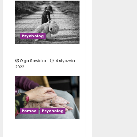
Psycholog
Jak rozpoznać pedofila?
Olga Sawicka
4 stycznia
2022
Pomoc
Psycholog
Kiedy warto udać się do
psychologa?