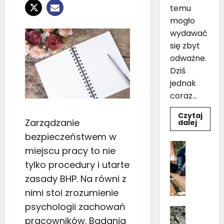
temu
mogło
wydawać
się zbyt
odważne.
Dziś
jednak
coraz...
Czytaj
Zarządzanie
Dowie
dalej
się
bezpieczeństwem w
więcej
o
Dom
miejscu pracy to nie
Czarno
Ogród i 
drewni
Pielęgnac
tylko procedury i utarte
łazienk
10
B
zasady BHP. Na równi z
inspir
u
pomys
nimi stoi zrozumienie
na
d
aranża
psychologii zachowań
o
Dom
w
Kwiaty 
pracowników. Badania