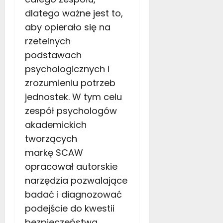
dlatego w
ażne
jest to
,
aby opierało się na
rzetelnych
podstawach
psychologicznych i
zrozumieniu potrzeb
jednostek.
W tym celu
zespół psychologów
akademickich
tworzących
markę
SCAW
opracował
autorskie
narzędzia po
zwalające
badać i diagnozować
podejście do kwestii
bezpieczeństwa