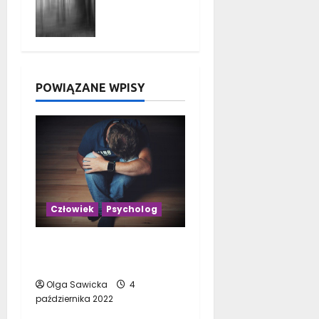
10
szarego
stycznia
salonu?
2026
Praktyczn
e porady
na 2023
POWIĄZANE WPISY
rok
13 grudnia
2025
Człowiek
Psycholog
Dlaczego ludzie
popadają w depresję?
Olga Sawicka
4
października 2022