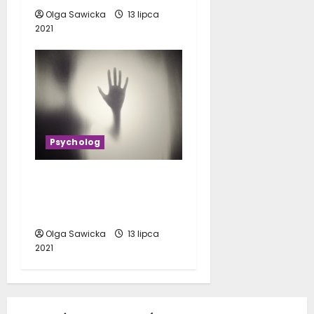
Olga Sawicka
13 lipca
2021
Psycholog
Psycholog: Skąd mam
wiedzieć, czy go
potrzebuję?
Olga Sawicka
13 lipca
2021