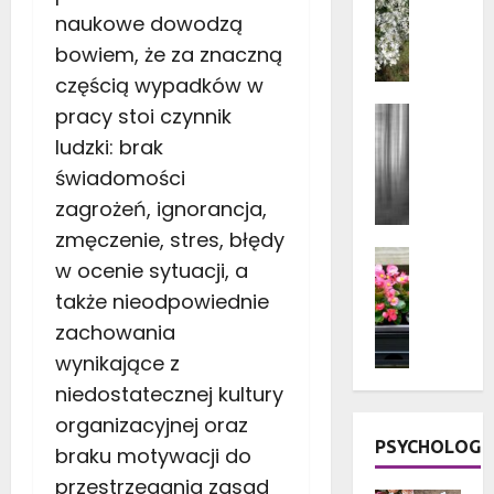
Ogród i 
a
naukowe dowodzą
Rośliny 
t
Rośliny 
bowiem, że za znaczną
a
K
częścią wypadków w
r
w
a
Aranżacj
pracy stoi czynnik
i
s
Dom
Fa
ludzki: brak
a
Porady d
u
t
Wystrój 
świadomości
d
y
J
r
zagrożeń, ignorancja,
d
a
e
zmęczenie, stres, błędy
o
k
w
Dom
n
w ocenie sytuacji, a
i
Kwiaty 
n
i
e
Ogród i 
także nieodpowiednie
i
c
Rośliny 
z
a
zachowania
Rośliny
z
a
n
Taras i 
wynikające z
k
s
e
K
o
ł
niedostatecznej kultury
g
w
w
o
organizacyjnej oraz
o
i
e
n
PSYCHOLOG
n
a
braku motywacji do
k
y
a
t
przestrzegania zasad
w
w