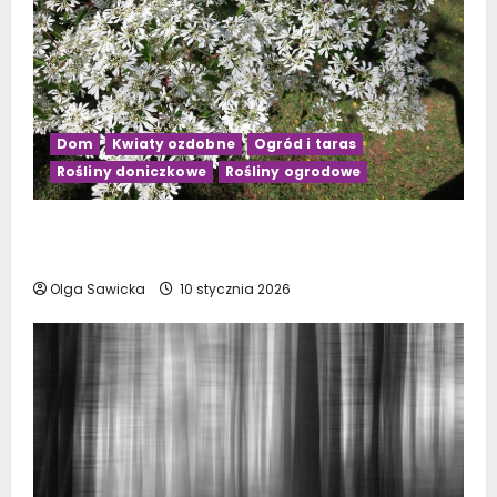
Dom
Kwiaty ozdobne
Ogród i taras
Rośliny doniczkowe
Rośliny ogrodowe
Kwiaty doniczkowe kwitnące na biało: Top 10
najpiękniejszych gatunków
Olga Sawicka
10 stycznia 2026