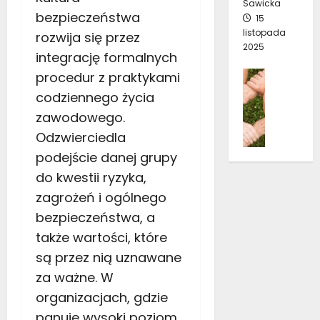
Sawicka
p
z
ó
2
bezpieczeństwa
15
a
y
w
3
listopada
rozwija się przez
d
ć
r
2025
a
s
integrację formalnych
o
10
j
i
Pomoc
procedur z praktykami
stycznia
k
ą
ę
2026
K
codziennego życia
w
p
t
13
zawodowego.
d
i
o
grudnia
e
ę
Odzwierciedla
2025
p
p
k
podejście danej grupy
o
r
n
w
do kwestii ryzyka,
e
e
i
s
zagrożeń i ogólnego
m
n
j
p
bezpieczeństwa, a
i
ę
r
e
także wartości, które
?
z
n
są przez nią uznawane
e
z
z
za ważne. W
4
d
październ
c
organizacjach, gdzie
e
2022
a
c
panuje wysoki poziom