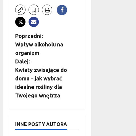
Z
Poprzedni:
Wpływ alkoholu na
o
organizm
b
Dalej:
Kwiaty zwisające do
a
domu – jak wybrać
c
idealne rośliny dla
Twojego wnętrza
z
w
INNE POSTY AUTORA
p