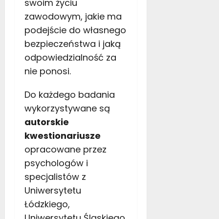
swoim życiu
zawodowym, jakie ma
podejście do własnego
bezpieczeństwa i jaką
odpowiedzialność za
nie ponosi.
Do każdego badania
wykorzystywan
e są
autorski
e
kwestionariusz
e
opracowane
przez
psychologów i
specjalistów
z
Uniwersytetu
Łódzkiego,
Uniwersytetu Śląskiego