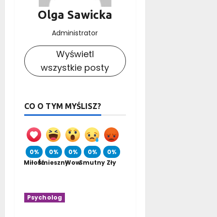
Olga Sawicka
Administrator
Wyświetl
wszystkie posty
CO O TYM MYŚLISZ?
0%
0%
0%
0%
0%
Miłość
Śmieszny
Wow
Smutny
Zły
Psycholog