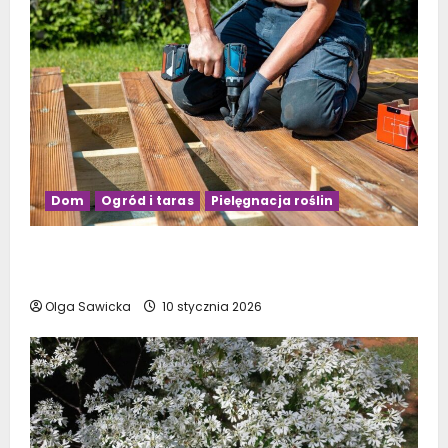
Dom
Ogród i taras
Pielęgnacja roślin
Budowa tarasu drewnianego na słupach –
krok po kroku
Olga Sawicka
10 stycznia 2026