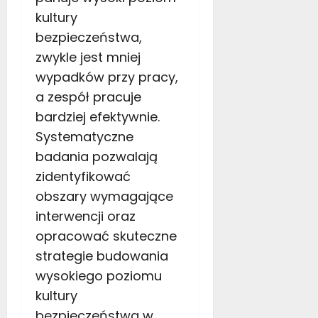
ł
y
kultury
y
d
s
bezpieczeństwa,
o
e
zwykle jest mniej
w
z
a
wypadków przy pracy,
o
ć
a zespół pracuje
n
s
bardziej efektywnie.
i
11
ę
Systematyczne
grudnia
n
badania pozwalają
2025
a
zidentyfikować
w
obszary wymagające
o
l
interwencji oraz
o
opracować skuteczne
n
strategie budowania
t
wysokiego poziomu
a
r
kultury
i
bezpieczeństwa w