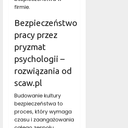
a
firmie.
t
?
Bezpieczeństwo
13
pracy przez
lipca
2021
pryzmat
psychologii –
rozwiązania od
scaw.pl
Budowanie kultury
bezpieczeństwa to
proces, który wymaga
czasu i zaangażowania
całego zespołu
,