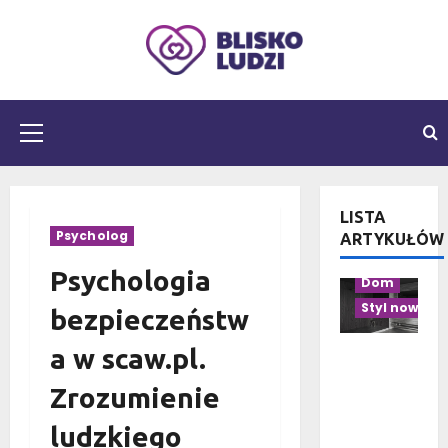
Przejdź
do
treści
Menu
główne
LISTA
Aranżacja pr
Psycholog
ARTYKUŁÓW
Aranżacja w
Psychologia
Dom
Styl nowocz
bezpieczeństw
a w scaw.pl.
Czarno-
drewnian
Zrozumienie
a
łazienka:
ludzkiego
10