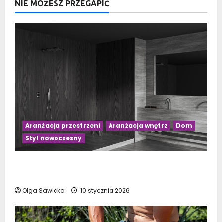
NIE MOŻESZ PRZEGAPIĆ
Aranżacja przestrzeni
Aranżacja wnętrz
Dom
Styl nowoczesny
Czarno-drewniana łazienka: 10 inspirujących
pomysłów na aranżację
Olga Sawicka
10 stycznia 2026