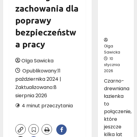
inspirując
zachowania dla
ych
pomysłó
poprawy
w na
bezpieczeństw
aranżację
a pracy
Olga
Sawicka
10
Olga Sawicka
stycznia
Opublikowany:11
2026
października 2024 |
Czarno-
Zaktualizowano:8
drewniana
sierpnia 2026
łazienka
to
4 minut przeczytania
połączenie,
które
jeszcze
kilka lat