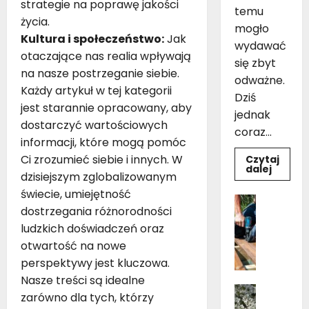
strategie na poprawę jakości
temu
życia.
mogło
Kultura i społeczeństwo:
Jak
wydawać
otaczające nas realia wpływają
się zbyt
na nasze postrzeganie siebie.
odważne.
Każdy artykuł w tej kategorii
Dziś
jest starannie opracowany, aby
jednak
dostarczyć wartościowych
coraz...
informacji, które mogą pomóc
Ci zrozumieć siebie i innych. W
Czytaj
Dowie
dalej
dzisiejszym zglobalizowanym
się
więcej
świecie, umiejętność
o
Dom
Czarno
dostrzegania różnorodności
Ogród i 
drewni
Pielęgnac
łazienk
ludzkich doświadczeń oraz
10
B
otwartość na nowe
inspir
u
pomys
perspektywy jest kluczowa.
na
d
aranża
Nasze treści są idealne
o
Dom
zarówno dla tych, którzy
w
Kwiaty 