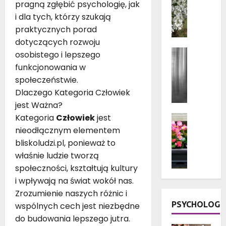
pragną zgłębić psychologię, jak
Ogród i 
a
Rośliny 
t
i dla tych, którzy szukają
Rośliny 
a
praktycznych porad
K
r
dotyczących rozwoju
w
a
Aranżacj
osobistego i lepszego
i
s
Dom
Fa
a
funkcjonowania w
Porady d
u
t
Wystrój 
społeczeństwie.
d
y
J
Dlaczego Kategoria Człowiek
r
d
a
jest Ważna?
e
o
k
w
Dom
Kategoria
Człowiek
jest
n
i
Kwiaty 
n
nieodłącznym elementem
i
e
Ogród i 
i
bliskoludzi.pl, ponieważ to
c
Rośliny 
z
a
Rośliny
właśnie ludzie tworzą
z
a
n
Taras i 
k
s
społeczności, kształtują kultury
e
K
o
ł
i wpływają na świat wokół nas.
g
w
w
o
Zrozumienie naszych różnic i
o
i
e
n
PSYCHOLOG
n
wspólnych cech jest niezbędne
a
k
y
a
t
do budowania lepszego jutra.
w
w