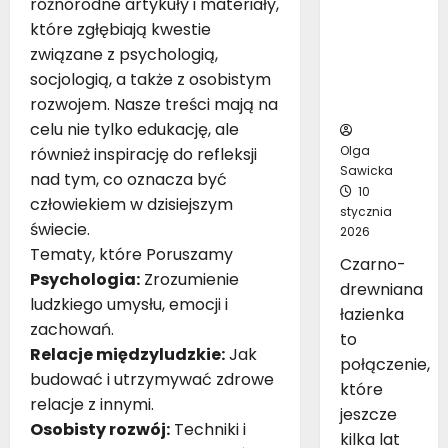
różnorodne artykuły i materiały,
inspirując
które zgłębiają kwestie
ych
związane z psychologią,
pomysłó
socjologią, a także z osobistym
w na
rozwojem. Nasze treści mają na
aranżację
celu nie tylko edukację, ale
Olga
również inspirację do refleksji
Sawicka
nad tym, co oznacza być
10
człowiekiem w dzisiejszym
stycznia
świecie.
2026
Tematy, które Poruszamy
Czarno-
Psychologia:
Zrozumienie
drewniana
ludzkiego umysłu, emocji i
łazienka
zachowań.
to
Relacje międzyludzkie:
Jak
połączenie,
budować i utrzymywać zdrowe
które
relacje z innymi.
jeszcze
Osobisty rozwój:
Techniki i
kilka lat