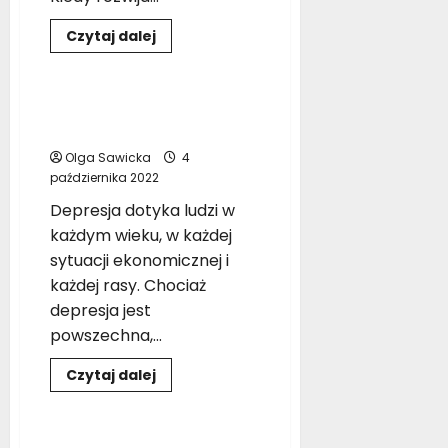
ł
c
y
y
Dowiedz
Czytaj dalej
s
się
d
Człowiek
Psycholog
więcej
e
o
o
Wpływ
z
w
alkoholu
Dlaczego ludzie popadają
o
na
a
w depresję?
organizm
n
ć
Olga Sawicka
4
s
października 2022
11
i
grudnia
Depresja dotyka ludzi w
ę
2025
n
każdym wieku, w każdej
a
sytuacji ekonomicznej i
w
każdej rasy. Chociaż
o
depresja jest
l
powszechna,...
o
n
Dowiedz
Czytaj dalej
t
się
Człowiek
więcej
a
o
r
Dlaczego
ludzie