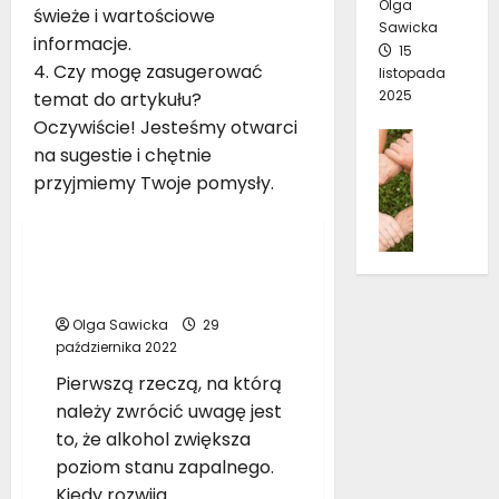
Olga
o
z
świeże i wartościowe
ó
2
Sawicka
p
y
informacje.
w
3
15
a
ć
4. Czy mogę zasugerować
r
listopada
d
s
2025
o
temat do artykułu?
10
a
i
stycznia
k
Oczywiście! Jesteśmy otwarci
j
ę
Pomoc
2026
na sugestie i chętnie
ą
p
K
13
w
przyjmiemy Twoje pomysły.
i
t
grudnia
d
ę
Człowiek
o
2025
e
k
p
p
n
o
Wpływ alkoholu na
r
e
w
organizm
e
m
i
s
Olga Sawicka
29
p
n
października 2022
j
r
i
ę
z
Pierwszą rzeczą, na którą
e
?
e
należy zwrócić uwagę jest
n
z
to, że alkohol zwiększa
z
4
c
d
poziom stanu zapalnego.
październ
a
e
Kiedy rozwija...
2022