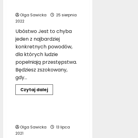
Główne przyczyny
i
popadają
przestępczości
w
a
depresję?
t
Olga Sawicka
25 sierpnia
?
2022
Ubóstwo Jest to chyba
13
jeden z najbardziej
lipca
konkretnych powodów,
2021
dla których ludzie
popełniają przestępstwa.
Będziesz zszokowany,
gdy...
Dowiedz
Czytaj dalej
się
Człowiek
Pomoc
więcej
o
Główne
przyczyny
Czy jesteś człowiekiem
przestępczości
niezachwianym?
Olga Sawicka
13 lipca
2021