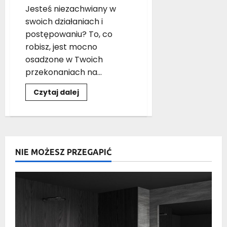
Jesteś niezachwiany w
swoich działaniach i
postępowaniu? To, co
robisz, jest mocno
osadzone w Twoich
przekonaniach na...
Dowiedz
Czytaj dalej
się
więcej
o
Czy
jesteś
człowiekiem
niezachwianym?
NIE MOŻESZ PRZEGAPIĆ