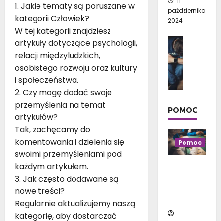
11
a
?
1. Jakie tematy są poruszane w
stycznia
g
października
j
P
kategorii Człowiek?
2026
a
2024
p
r
W tej kategorii znajdziesz
t
i
a
Człowie
u
artykuły dotyczące psychologii,
ę
k
Psychol
n
relacji międzyludzkich,
k
t
D
k
osobistego rozwoju oraz kultury
n
y
l
i
i
i społeczeństwa.
c
a
w
e
z
2. Czy mogę dodać swoje
c
y
j
n
przemyślenia na temat
z
b
POMOC
s
e
e
artykułów?
r
z
p
g
Tak, zachęcamy do
a
y
o
o
ć
komentowania i dzielenia się
Pomoc
c
r
l
,
swoimi przemyśleniami pod
h
a
u
b
g
każdym artykułem.
d
Czym jest
d
y
a
y
3. Jak często dodawane są
uzależnie
z
c
t
n
nie od
nowe treści?
i
i
u
a
hazardu?
e
Regularnie aktualizujemy naszą
e
n
2
p
kategorię, aby dostarczać
s
k
0