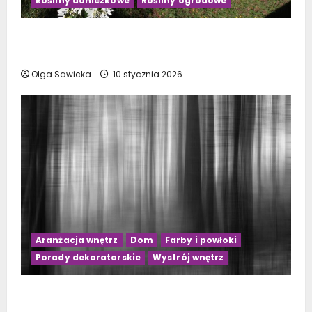
Rośliny doniczkowe
Rośliny ogrodowe
Kwiaty doniczkowe kwitnące na biało: Top 10
najpiękniejszych gatunków
Olga Sawicka
10 stycznia 2026
Aranżacja wnętrz
Dom
Farby i powłoki
Porady dekoratorskie
Wystrój wnętrz
Jakie zasłony wybrać do szarego salonu?
Praktyczne porady na 2023 rok