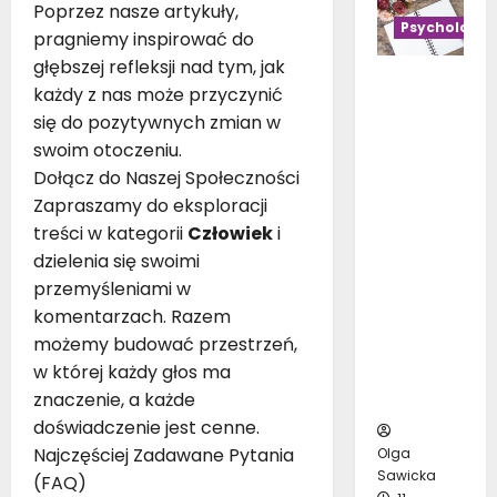
s
y
Poprzez nasze artykuły,
i
y
ł
Psycholog
d
pragniemy inspirować do
t
b
u
o
n
głębszej refleksji nad tym, jak
r
p
d
Psycholo
ą
a
każdy z nas może przyczynić
a
o
gia
c
ć
się do pozytywnych zmian w
c
n
bezpiecz
e
d
h
swoim otoczeniu.
i
eństwa w
n
o
–
Dołącz do Naszej Społeczności
c
scaw.pl.
a
s
k
n
Zapraszamy do eksploracji
Zrozumie
b
z
r
a
nie
treści w kategorii
Człowiek
i
i
a
o
t
ludzkiego
a
dzielenia się swoimi
r
k
a
zachowan
ł
e
przemyśleniami w
p
r
ia dla
o
g
komentarzach. Razem
o
a
poprawy
:
o
możemy budować przestrzeń,
k
s
bezpiecz
T
s
r
w której każdy głos ma
:
eństwa
o
a
o
J
znaczenie, a każde
pracy
p
l
k
a
doświadczenie jest cenne.
1
o
u
k
Najczęściej Zadawane Pytania
0
Olga
n
i
Sawicka
n
u
(FAQ)
10
e