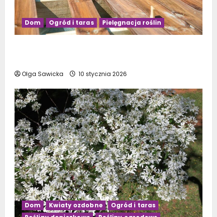
Dom
Ogród i taras
Pielęgnacja roślin
Budowa tarasu drewnianego na słupach –
krok po kroku
Olga Sawicka
10 stycznia 2026
Dom
Kwiaty ozdobne
Ogród i taras