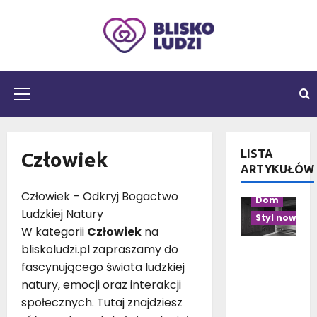
Przejdź
do
treści
Menu
główne
LISTA
Człowiek
Aranżacja pr
ARTYKUŁÓW
Aranżacja w
Człowiek – Odkryj Bogactwo
Dom
Ludzkiej Natury
Styl nowocz
W kategorii
Człowiek
na
bliskoludzi.pl zapraszamy do
Czarno-
fascynującego świata ludzkiej
drewnian
a
natury, emocji oraz interakcji
łazienka:
społecznych. Tutaj znajdziesz
10