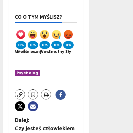
CO O TYM MYŚLISZ?
0%
0%
0%
0%
0%
Miłość
Śmieszny
Wow
Smutny
Zły
Psycholog
Z
Dalej:
Czy jesteś człowiekiem