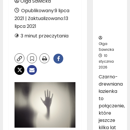
Olga Sawicka
inspirując
Opublikowany:9 lipca
ych
pomysłó
2021 | Zaktualizowano:13
w na
lipca 2021
aranżację
3 minut przeczytania
Olga
Sawicka
10
stycznia
2026
Czarno-
drewniana
łazienka
to
połączenie,
które
jeszcze
kilka lat