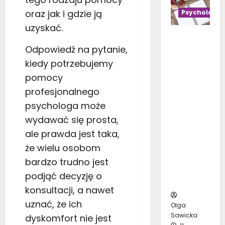
s
y
i
y
ł
oraz jak i gdzie ją
Psycholog
d
t
b
u
o
uzyskać.
n
r
p
d
Psycholo
ą
a
a
o
Odpowiedź na pytanie,
gia
c
ć
c
n
bezpiecz
e
kiedy potrzebujemy
d
h
i
eństwa w
n
o
pomocy
–
c
scaw.pl.
a
s
k
profesjonalnego
n
Zrozumie
b
z
r
a
psychologa może
nie
i
a
o
t
ludzkiego
a
r
wydawać się prosta,
k
a
zachowan
ł
e
ale prawda jest taka,
p
r
ia dla
o
g
o
a
że wielu osobom
poprawy
:
o
k
s
bezpiecz
bardzo trudno jest
T
s
r
:
eństwa
o
a
podjąć decyzję o
o
J
pracy
p
l
k
konsultacji, a nawet
a
1
o
u
k
uznać, że ich
0
Olga
n
i
Sawicka
n
dyskomfort nie jest
u
10
e