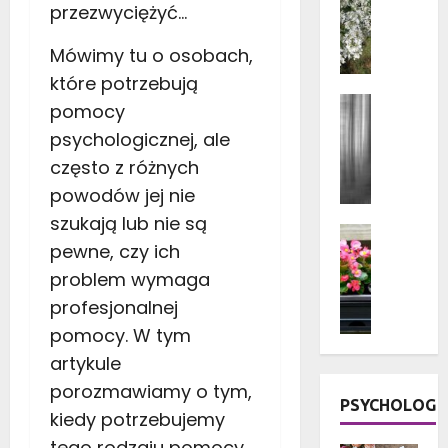
Ogród i 
a
przezwyciężyć…
Rośliny 
t
Rośliny 
Mówimy tu o osobach,
a
K
r
które potrzebują
w
a
Aranżacj
pomocy
i
s
Dom
Fa
a
psychologicznej, ale
Porady d
u
t
Wystrój 
d
często z różnych
y
J
r
powodów jej nie
d
a
e
o
szukają lub nie są
k
w
Dom
n
i
pewne, czy ich
Kwiaty 
n
i
e
Ogród i 
i
problem wymaga
c
Rośliny 
z
a
Rośliny
profesjonalnej
z
a
n
Taras i 
k
s
pomocy. W tym
e
K
o
ł
artykule
g
w
w
o
o
i
porozmawiamy o tym,
e
n
PSYCHOLOG
n
a
kiedy potrzebujemy
k
y
a
t
w
w
tego rodzaju pomocy