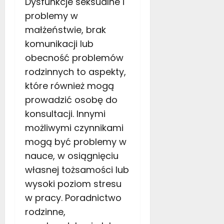
Dysfunkcje seksualne i
i
a
problemy w
t
małżeństwie, brak
?
komunikacji lub
obecność problemów
13
lipca
rodzinnych to aspekty,
2021
które również mogą
prowadzić osobę do
konsultacji. Innymi
możliwymi czynnikami
mogą być problemy w
nauce, w osiągnięciu
własnej tożsamości lub
wysoki poziom stresu
w pracy. Poradnictwo
rodzinne,