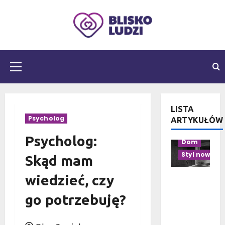
Przejdź
do
treści
Menu
główne
LISTA
Aranżacja pr
Psycholog
ARTYKUŁÓW
Aranżacja w
Psycholog:
Dom
Styl nowocz
Skąd mam
wiedzieć, czy
Czarno-
drewnian
go potrzebuję?
a
łazienka:
10