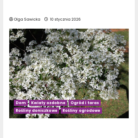
Budowa tarasu drewnianego na słupach –
krok po kroku
Olga Sawicka
10 stycznia 2026
Dom
Kwiaty ozdobne
Ogród i taras
Rośliny doniczkowe
Rośliny ogrodowe
Kwiaty doniczkowe kwitnące na biało: Top 10
najpiękniejszych gatunków