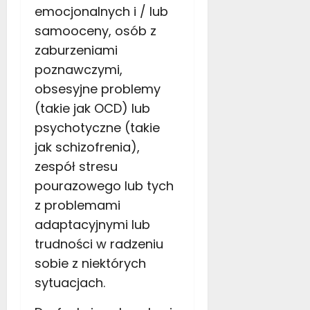
ł
c
emocjonalnych i / lub
y
y
samooceny, osób z
s
d
e
zaburzeniami
o
z
poznawczymi,
w
o
a
obsesyjne problemy
n
ć
(takie jak OCD) lub
s
psychotyczne (takie
11
i
grudnia
ę
jak schizofrenia),
2025
n
zespół stresu
a
pourazowego lub tych
w
z problemami
o
l
adaptacyjnymi lub
o
trudności w radzeniu
n
sobie z niektórych
t
sytuacjach.
a
r