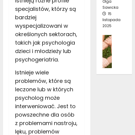
istnieją różne profile
Olga
o
z
ó
2
Sawicka
specjalistów, którzy są
p
y
w
3
15
a
bardziej
ć
r
listopada
d
s
wyspecjalizowani w
2025
o
10
a
i
stycznia
k
określonych sektorach,
j
ę
Pomoc
2026
takich jak psychologia
ą
p
K
13
w
i
dzieci i młodzieży lub
t
grudnia
d
ę
psychogeriatria.
o
2025
e
k
p
p
n
Istnieje wiele
o
r
e
w
problemów, które są
e
m
i
s
leczone lub w których
p
n
j
r
psycholog może
i
ę
z
e
interweniować. Jest to
?
e
n
powszechne dla osób
z
z
z problemami nastroju,
4
c
d
październ
a
lęku, problemów
e
2022