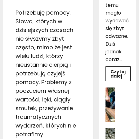
temu
Potrzebuję pomocy.
mogło
wydawać
Słowa, których w
się zbyt
dzisiejszych czasach
odważne.
nie słyszymy zbyt
Dziś
często, mimo że jest
jednak
wielu ludzi, którzy
coraz...
nieustannie cierpią i
Czytaj
potrzebują czyjejś
Dowie
dalej
się
pomocy. Problemy z
więcej
o
Dom
poczuciem własnej
Czarno
Ogród i 
drewni
wartości, lęki, ciągły
Pielęgnac
łazienk
10
smutek, przeżywanie
B
inspir
u
pomys
traumatycznych
na
d
aranża
wydarzeń, których nie
o
Dom
potrafimy
w
Kwiaty 