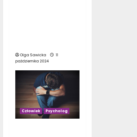
Psychologia
bezpieczeństwa w
scaw.pl. Zrozumienie
ludzkiego zachowania
dla poprawy
bezpieczeństwa pracy
Olga Sawicka
11
października 2024
Człowiek
Psycholog
Dlaczego ludzie
popadają w depresję?