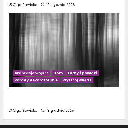
Olga Sawicka
10 stycznia 2026
Aranżacja wnętrz
Dom
Farby i powłoki
Porady dekoratorskie
Wystrój wnętrz
Jakie zasłony wybrać do szarego salonu?
Praktyczne porady na 2023 rok
Olga Sawicka
13 grudnia 2025