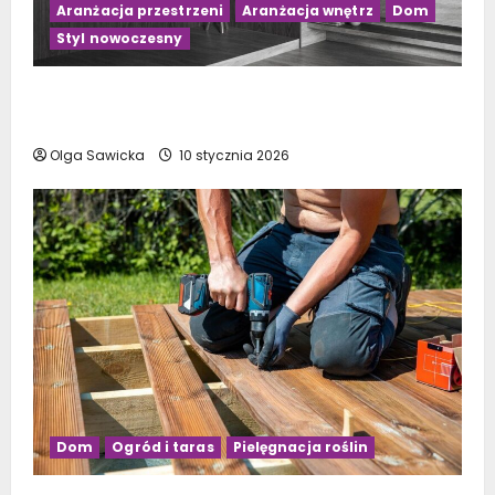
Aranżacja przestrzeni
Aranżacja wnętrz
Dom
Styl nowoczesny
Czarno-drewniana łazienka: 10 inspirujących
pomysłów na aranżację
Olga Sawicka
10 stycznia 2026
Dom
Ogród i taras
Pielęgnacja roślin