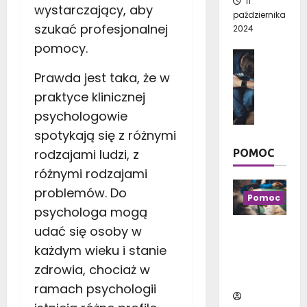
11
a
?
wystarczający, aby
stycznia
g
października
j
P
2026
szukać profesjonalnej
a
2024
p
r
t
pomocy.
i
a
Człowie
u
ę
k
Psychol
n
Prawda jest taka, że w
k
t
D
k
n
praktyce klinicznej
y
l
i
i
c
psychologowie
a
w
e
z
c
spotykają się z różnymi
y
j
n
z
b
rodzajami ludzi, z
POMOC
s
e
e
r
z
p
różnymi rodzajami
g
a
y
o
problemów. Do
o
ć
Pomoc
c
r
l
,
psychologa mogą
h
a
u
b
udać się osoby w
g
d
Czym jest
d
y
a
y
każdym wieku i stanie
uzależnie
z
c
t
n
nie od
i
zdrowia, chociaż w
i
u
a
hazardu?
e
e
ramach psychologii
n
2
p
s
k
0