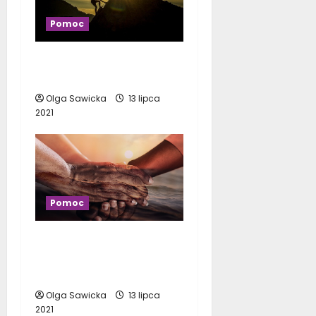
Pomoc
Nocna i świąteczna
pomoc medyczna
Olga Sawicka
13 lipca
2021
Pomoc
Pierwsza pomoc – co
czynić i jak wezwać
pogotowie
Olga Sawicka
13 lipca
2021