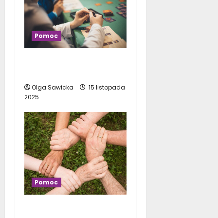
Pomoc
Czym jest uzależnienie
od hazardu?
Olga Sawicka
15 listopada
2025
Pomoc
Kto powinien