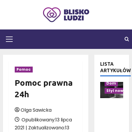
Przejdź
do
treści
Menu
główne
LISTA
Aranżacja pr
Pomoc
ARTYKUŁÓW
Aranżacja w
Pomoc prawna
Dom
Styl nowocz
24h
Czarno-
Olga Sawicka
drewnian
a
Opublikowany:13 lipca
łazienka:
2021 | Zaktualizowano:13
10