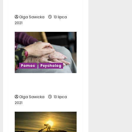
zdecydować się na
wolontariat?
Olga Sawicka
13 lipca
2021
Pomoc
Psycholog
Kiedy warto udać się do
psychologa?
Olga Sawicka
13 lipca
2021