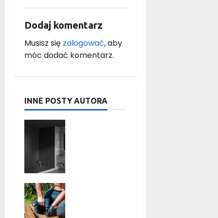
Dodaj komentarz
Musisz się
zalogować
, aby
móc dodać komentarz.
INNE POSTY AUTORA
Czarno-
drewniana
łazienka:
10
inspirując
ych
Budowa
pomysłów
tarasu
na
drewniane
aranżację