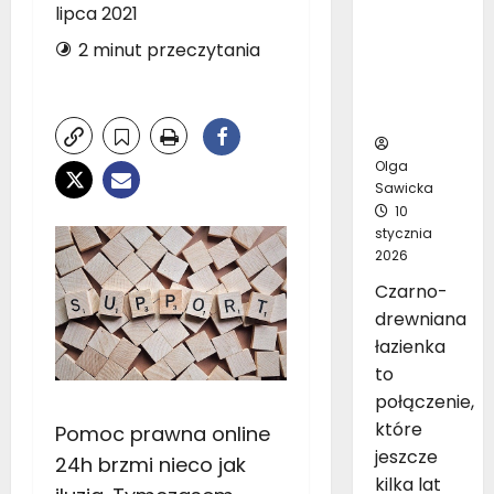
lipca 2021
inspirując
ych
2 minut przeczytania
pomysłó
w na
aranżację
Olga
Sawicka
10
stycznia
2026
Czarno-
drewniana
łazienka
to
połączenie,
które
Pomoc prawna online
jeszcze
24h brzmi nieco jak
kilka lat