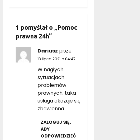
z
w
1 pomyślał o „
Pomoc
p
prawna 24h
”
i
Dariusz
pisze:
s
13 lipca 2021 o 04:47
W nagłych
y
sytuacjach
problemów
prawnych, taka
usługa okazuje się
zbawienna
ZALOGUJ SIĘ,
ABY
ODPOWIEDZIEĆ