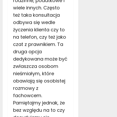
rodzinne, podatkowe i
ł
y
y
wiele innych. Często
d
s
też taka konsultacja
o
e
w
odbywa się wedle
z
a
życzenia klienta czy to
o
ć
n
na telefon, czy też jako
s
czat z prawnikiem. Ta
i
11
ę
druga opcja
grudnia
n
2025
dedykowana może być
a
zwłaszcza osobom
w
o
nieśmiałym, które
l
obawiają się osobistej
o
rozmowy z
n
fachowcem.
t
a
Pamiętajmy jednak, że
r
bez względu na to czy
i