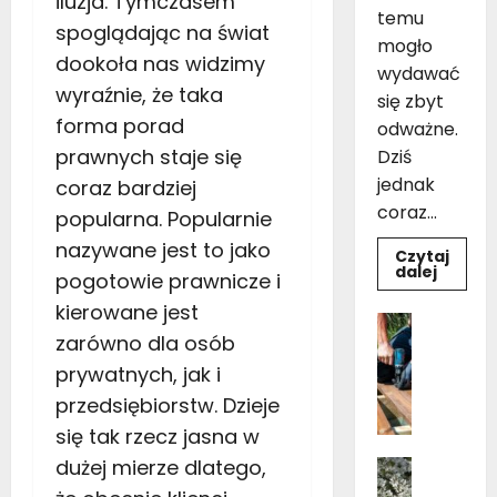
iluzja. Tymczasem
temu
spoglądając na świat
mogło
dookoła nas widzimy
wydawać
wyraźnie, że taka
się zbyt
forma porad
odważne.
prawnych staje się
Dziś
jednak
coraz bardziej
coraz...
popularna. Popularnie
nazywane jest to jako
Czytaj
Dowie
dalej
pogotowie prawnicze i
się
więcej
kierowane jest
o
Dom
Czarno
zarówno dla osób
Ogród i 
drewni
Pielęgnac
łazienk
prywatnych, jak i
10
B
inspir
przedsiębiorstw. Dzieje
u
pomys
na
się tak rzecz jasna w
d
aranża
o
dużej mierze dlatego,
Dom
w
Kwiaty 