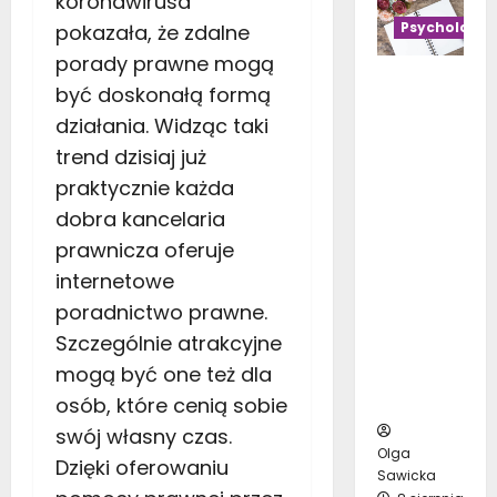
koronawirusa
s
y
i
y
ł
Psycholog
pokazała, że zdalne
d
t
b
u
o
porady prawne mogą
n
r
p
d
Psycholo
ą
a
być doskonałą formą
a
o
gia
c
ć
działania. Widząc taki
c
n
bezpiecz
e
d
h
i
trend dzisiaj już
eństwa w
n
o
–
c
scaw.pl.
praktycznie każda
a
s
k
n
Zrozumie
b
z
dobra kancelaria
r
a
nie
i
a
o
prawnicza oferuje
t
ludzkiego
a
r
k
a
internetowe
zachowan
ł
e
p
r
ia dla
o
poradnictwo prawne.
g
o
a
poprawy
:
o
Szczególnie atrakcyjne
k
s
bezpiecz
T
s
r
mogą być one też dla
:
eństwa
o
a
o
J
osób, które cenią sobie
pracy
p
l
k
a
1
o
swój własny czas.
u
k
0
Olga
n
Dzięki oferowaniu
i
Sawicka
n
u
10
e