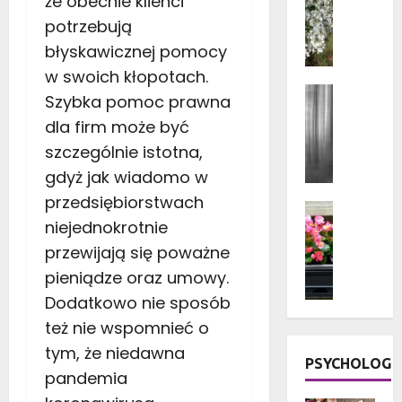
że obecnie klienci
Ogród i 
a
Rośliny 
potrzebują
t
Rośliny 
a
błyskawicznej pomocy
K
r
w swoich kłopotach.
w
a
Aranżacj
i
Szybka pomoc prawna
s
Dom
Fa
a
Porady d
dla firm może być
u
t
Wystrój 
d
szczególnie istotna,
y
J
r
gdyż jak wiadomo w
d
a
e
o
k
przedsiębiorstwach
w
Dom
n
i
Kwiaty 
niejednokrotnie
n
i
e
Ogród i 
i
przewijają się poważne
c
Rośliny 
z
a
Rośliny
pieniądze oraz umowy.
z
a
n
Taras i 
k
s
Dodatkowo nie sposób
e
K
o
ł
g
też nie wspomnieć o
w
w
o
o
i
tym, że niedawna
e
n
PSYCHOLOG
n
a
k
pandemia
y
a
t
w
w