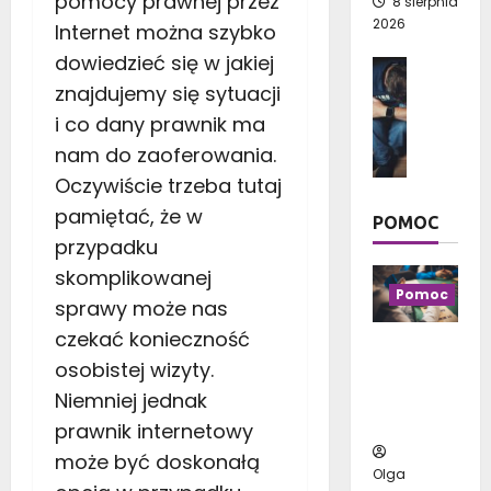
pomocy prawnej przez
8 sierpnia
a
?
stycznia
g
2026
Internet można szybko
j
P
2026
a
p
r
dowiedzieć się w jakiej
Człowie
t
i
a
Psychol
znajdujemy się sytuacji
u
ę
k
D
n
i co dany prawnik ma
k
t
l
k
n
nam do zaoferowania.
y
a
i
i
c
Oczywiście trzeba tutaj
c
w
e
z
z
pamiętać, że w
y
j
POMOC
n
e
b
przypadku
s
e
g
r
z
p
skomplikowanej
o
a
y
Pomoc
o
sprawy może nas
l
ć
c
r
u
,
czekać konieczność
h
a
Czym jest
d
b
osobistej wizyty.
g
d
uzależnie
z
y
a
y
Niemniej jednak
nie od
i
c
t
n
hazardu?
prawnik internetowy
e
i
u
a
p
e
może być doskonałą
n
2
Olga
o
s
k
0