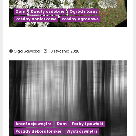
Dom
Kwiaty ozdobne
Ogród i taras
Rośliny doniczkowe
Rośliny ogrodowe
Kwiaty doniczkowe kwitnące na biało: Top 10
najpiękniejszych gatunków
Olga Sawicka
10 stycznia 2026
Aranżacja wnętrz
Dom
Farby i powłoki
Porady dekoratorskie
Wystrój wnętrz