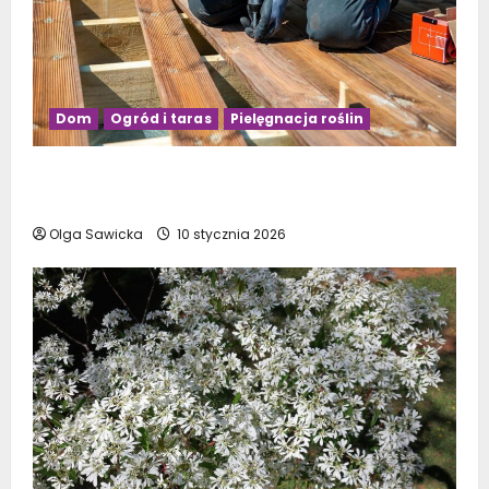
Dom
Ogród i taras
Pielęgnacja roślin
Budowa tarasu drewnianego na słupach –
krok po kroku
Olga Sawicka
10 stycznia 2026