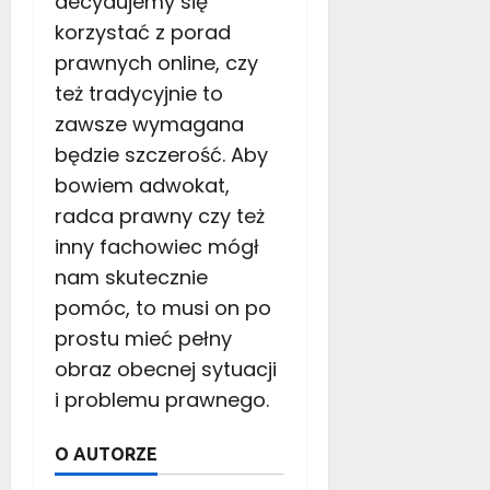
decydujemy się
a
korzystać z porad
t
?
prawnych online, czy
też tradycyjnie to
13
zawsze wymagana
lipca
2021
będzie szczerość. Aby
bowiem adwokat,
radca prawny czy też
inny fachowiec mógł
nam skutecznie
pomóc, to musi on po
prostu mieć pełny
obraz obecnej sytuacji
i problemu prawnego.
O AUTORZE