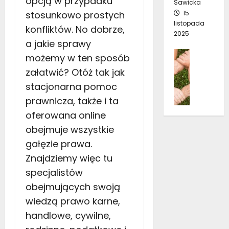
opcją w przypadku
Sawicka
p
z
ó
2
stosunkowo prostych
15
a
y
w
3
listopada
d
konfliktów. No dobrze,
ć
r
2025
a
s
a jakie sprawy
o
10
j
i
Pomoc
stycznia
k
możemy w ten sposób
ą
ę
2026
K
załatwić? Otóż tak jak
w
p
t
13
d
i
stacjonarna pomoc
o
grudnia
e
ę
prawnicza, także i ta
2025
p
p
k
o
oferowana online
r
n
w
obejmuje wszystkie
e
e
i
s
m
gałęzie prawa.
n
j
p
Znajdziemy więc tu
i
ę
r
e
specjalistów
?
z
n
obejmujących swoją
e
z
z
4
wiedzą prawo karne,
d
październ
c
e
handlowe, cywilne,
2022
a
c