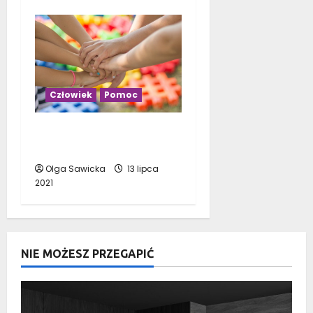
Człowiek
Pomoc
Czy jesteś człowiekiem
niezachwianym?
Olga Sawicka
13 lipca
2021
NIE MOŻESZ PRZEGAPIĆ