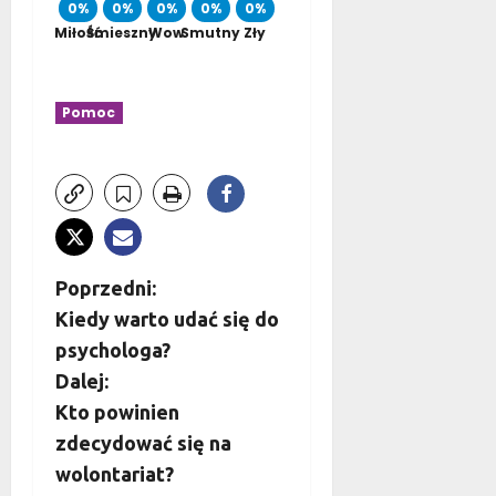
0%
0%
0%
0%
0%
Miłość
Śmieszny
Wow
Smutny
Zły
Pomoc
Z
Poprzedni:
Kiedy warto udać się do
o
psychologa?
b
Dalej:
Kto powinien
a
zdecydować się na
c
wolontariat?