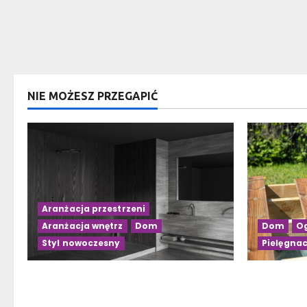
NIE MOŻESZ PRZEGAPIĆ
Aranżacja przestrzeni
Aranżacja wnętrz
Dom
Dom
Og
Styl nowoczesny
Pielęgnac
Czarno-drewniana łazienka: 10
Budowa ta
inspirujących pomysłów na
słupach – 