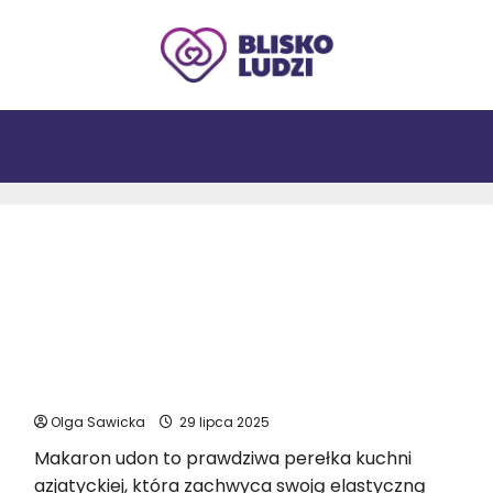
Makaron udon z tofu i warzywami – przepis
wegański krok po kroku
Olga Sawicka
29 lipca 2025
Makaron udon to prawdziwa perełka kuchni
azjatyckiej, która zachwyca swoją elastyczną