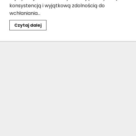
konsystencją i wyjątkową zdolnością do
wchłaniania...
Dowiedz
Czytaj dalej
się
więcej
o
Makaron
udon
z
tofu
i
warzywami
–
przepis
wegański
krok
po
kroku