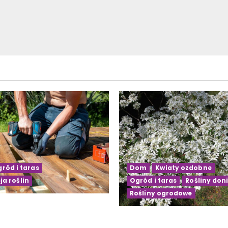
ród i taras
Dom
Kwiaty ozdobne
ja roślin
Ogród i taras
Rośliny don
Rośliny ogrodowe
rasu drewnianego na
krok po kroku
Kwiaty doniczkowe kwitn