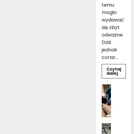
temu
mogło
wydawać
się zbyt
odważne.
Dziś
jednak
coraz...
Czytaj
Dowie
dalej
się
więcej
o
Dom
Czarno
Ogród i 
drewni
Pielęgnac
łazienk
10
B
inspir
u
pomys
na
d
aranża
o
Dom
w
Kwiaty 