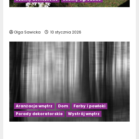
Kwiaty doniczkowe kwitnące na biało: Top 10
najpiękniejszych gatunków
Olga Sawicka
10 stycznia 2026
Aranżacja wnętrz
Dom
Farby i powłoki
Porady dekoratorskie
Wystrój wnętrz
Jakie zasłony wybrać do szarego salonu?
Praktyczne porady na 2023 rok