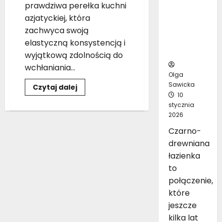
prawdziwa perełka kuchni
inspirując
azjatyckiej, która
ych
zachwyca swoją
pomysłó
w na
elastyczną konsystencją i
aranżację
wyjątkową zdolnością do
wchłaniania...
Olga
Sawicka
Dowiedz
Czytaj dalej
się
10
więcej
stycznia
o
Makaron
2026
udon
z
Czarno-
tofu
i
drewniana
warzywami
łazienka
–
przepis
to
wegański
krok
połączenie,
po
kroku
które
jeszcze
kilka lat