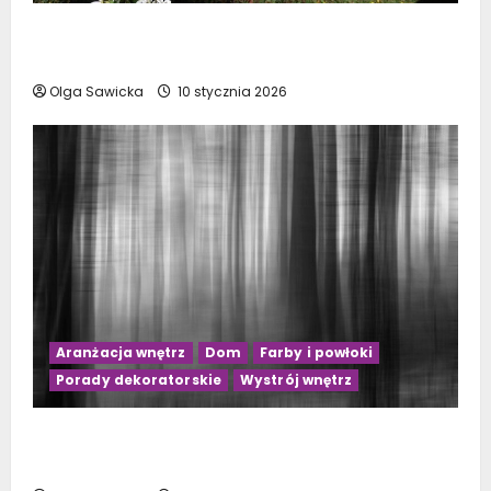
Kwiaty doniczkowe kwitnące na biało: Top 10
najpiękniejszych gatunków
Olga Sawicka
10 stycznia 2026
Aranżacja wnętrz
Dom
Farby i powłoki
Porady dekoratorskie
Wystrój wnętrz
Jakie zasłony wybrać do szarego salonu?
Praktyczne porady na 2023 rok