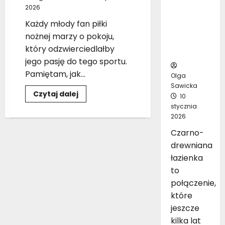
2026
inspirując
ych
Każdy młody fan piłki
pomysłó
nożnej marzy o pokoju,
w na
który odzwierciedlałby
aranżację
jego pasję do tego sportu.
Pamiętam, jak...
Olga
Sawicka
Dowiedz
Czytaj dalej
10
się
stycznia
więcej
o
2026
Pokój
piłkarski
Czarno-
dla
chłopca:
drewniana
Najlepsze
aranżacje
łazienka
i
to
gadżety
piłkarskie
połączenie,
które
jeszcze
kilka lat