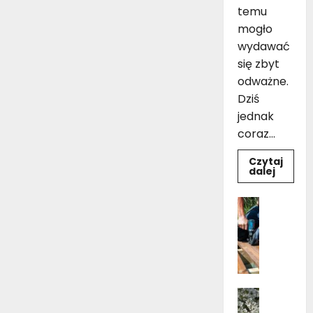
temu
mogło
wydawać
się zbyt
odważne.
Dziś
jednak
coraz...
Czytaj
Dowie
dalej
się
więcej
o
Dom
Czarno
Ogród i 
drewni
Pielęgnac
łazienk
10
B
inspir
u
pomys
na
d
aranża
o
Dom
w
Kwiaty 