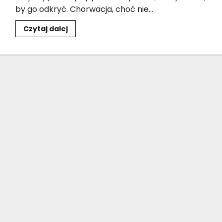
by go odkryć. Chorwacja, choć nie...
Dowiedz
Czytaj dalej
się
więcej
o
Najlepsze
rafy
koralowe
w
Chorwacji
dla
miłośników
snorkelingu