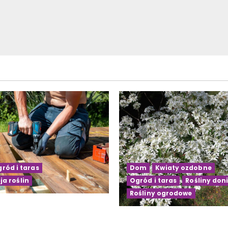
ród i taras
Dom
Kwiaty ozdobne
ja roślin
Ogród i taras
Rośliny don
Rośliny ogrodowe
rasu drewnianego na
krok po kroku
Kwiaty doniczkowe kwitn