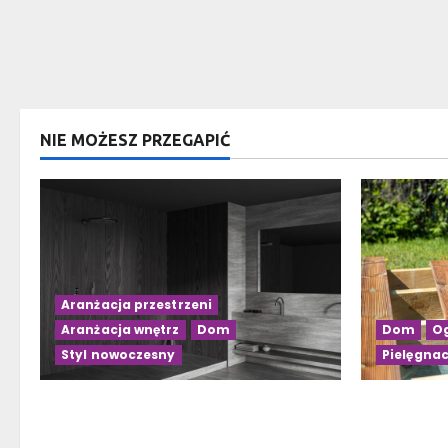
NIE MOŻESZ PRZEGAPIĆ
Aranżacja przestrzeni
Aranżacja wnętrz
Dom
Dom
Og
Styl nowoczesny
Pielęgnac
Czarno-drewniana łazienka: 10
Budowa ta
inspirujących pomysłów na
słupach – 