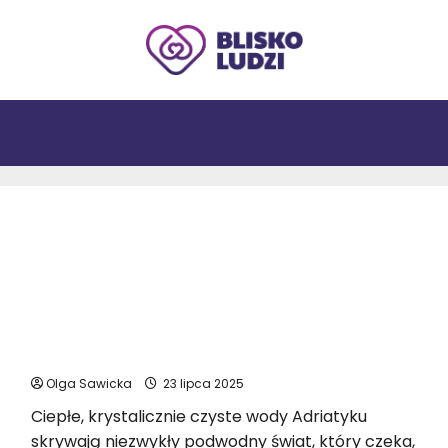
Najlepsze rafy koralowe w Chorwacji dla
miłośników snorkelingu
Olga Sawicka
23 lipca 2025
Ciepłe, krystalicznie czyste wody Adriatyku
skrywają niezwykły podwodny świat, który czeka,