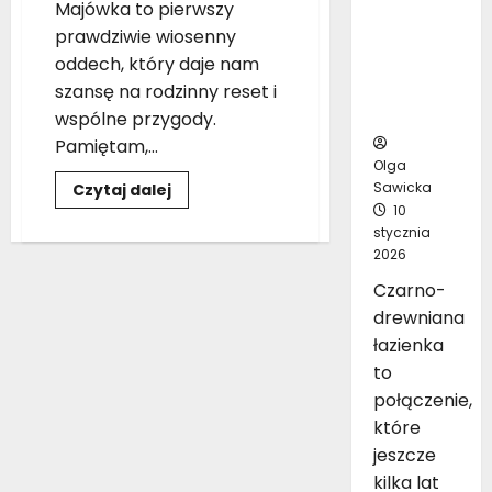
Majówka to pierwszy
inspirując
prawdziwie wiosenny
ych
oddech, który daje nam
pomysłó
szansę na rodzinny reset i
w na
aranżację
wspólne przygody.
Pamiętam,...
Olga
Sawicka
Dowiedz
Czytaj dalej
się
10
więcej
stycznia
o
Gdzie
2026
na
majówkę
Czarno-
z
dziećmi
drewniana
w
Polsce
łazienka
–
to
7
pomysłów
połączenie,
na
rodzinny
które
wypad
jeszcze
kilka lat