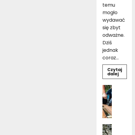
temu
mogło
wydawać
się zbyt
odważne.
Dziś
jednak
coraz...
Czytaj
Dowie
dalej
się
więcej
o
Dom
Czarno
Ogród i 
drewni
Pielęgnac
łazienk
10
B
inspir
u
pomys
na
d
aranża
o
Dom
w
Kwiaty 