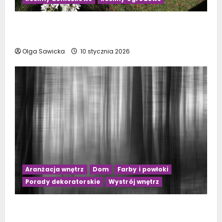
Kwiaty doniczkowe kwitnące na biało: Top 10
najpiękniejszych gatunków
Olga Sawicka
10 stycznia 2026
Aranżacja wnętrz
Dom
Farby i powłoki
Porady dekoratorskie
Wystrój wnętrz
Jakie zasłony wybrać do szarego salonu?
Praktyczne porady na 2023 rok