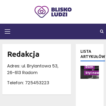
Przejdź
do
treści
Menu
główne
LISTA
Redakcja
Aranżacja pr
ARTYKUŁÓW
Aranżacja w
Adres: ul. Brylantowa 53,
Dom
26-613 Radom
Styl nowocz
Telefon: 725453223
Czarno-
drewnian
a
łazienka:
10