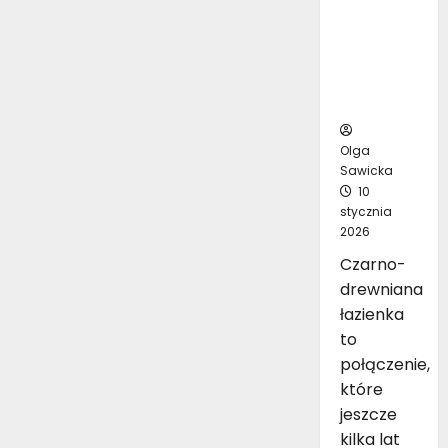
inspirując
ych
pomysłó
w na
aranżację
Olga
Sawicka
10
stycznia
2026
Czarno-
drewniana
łazienka
to
połączenie,
które
jeszcze
kilka lat