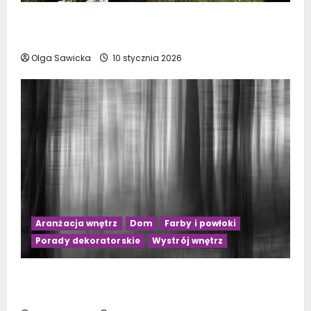
Kwiaty doniczkowe kwitnące na biało: Top 10
najpiękniejszych gatunków
Olga Sawicka
10 stycznia 2026
Aranżacja wnętrz
Dom
Farby i powłoki
Porady dekoratorskie
Wystrój wnętrz
Jakie zasłony wybrać do szarego salonu?
Praktyczne porady na 2023 rok