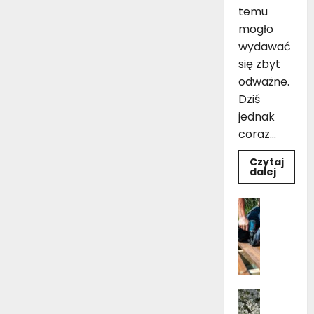
temu
mogło
wydawać
się zbyt
odważne.
Dziś
jednak
coraz...
Czytaj
Dowie
dalej
się
więcej
o
Dom
Czarno
Ogród i 
drewni
Pielęgnac
łazienk
10
B
inspir
u
pomys
na
d
aranża
o
Dom
w
Kwiaty 